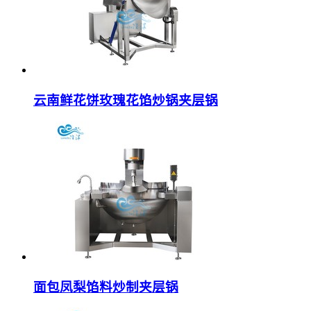
云南鲜花饼玫瑰花馅炒锅夹层锅
面包凤梨馅料炒制夹层锅