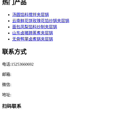
热门产品
汤圆馅料搅拌夹层锅
云南鲜花饼玫瑰花馅炒锅夹层锅
面包凤梨馅料炒制夹层锅
山东卤猪蹄蒸煮夹层锅
无骨鸭掌卤煮锅夹层锅
联系方式
电话:15253660692
邮箱:
微信:
地址:
扫码联系