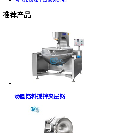
燃气加热粽子蒸煮夹层锅
推荐产品
汤圆馅料搅拌夹层锅