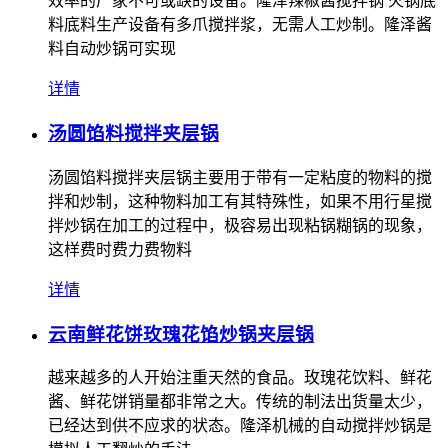
效率的厂家不可或缺的设备。隆泽辣椒酱搅拌锅 火锅底
料底料生产设备有多爪搅拌浆，无需人工炒制。隆泽酱
料自动炒锅可实现
详情
汤圆馅料搅拌夹层锅
汤圆馅料搅拌夹层锅主要用于带有一定粘度的物料的搅
拌和炒制，这种物料加工有其特殊性，如果不用行星搅
拌炒锅在加工的过程中，极容易出现粘锅糊锅的现象，
这样费时费力费物料
详情
云南鲜花饼玫瑰花馅炒锅夹层锅
越来越多的人开始注重天然的食品。玫瑰花饮料、鲜花
酱、鲜花饼销量都非常之大。传统的制法出货量太少，
已经达到供不应求的状态。隆泽机械的自动搅拌炒锅是