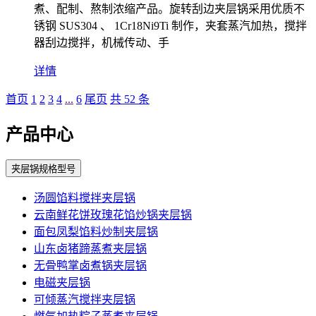
煮、配制、熬制浓缩产品。旋转刮边夹层锅采用优质不
锈钢 SUS304 、 1Cr18Ni9Ti 制作，夹套蒸汽加热，搅拌
器刮边搅拌，机械传动、手
详情
首页
1
2
3
4
...
6
尾页
共 52 条
产品中心
夹层锅规格型号
汤圆馅料搅拌夹层锅
云南鲜花饼玫瑰花馅炒锅夹层锅
面包凤梨馅料炒制夹层锅
山东卤猪蹄蒸煮夹层锅
无骨鸭掌卤煮锅夹层锅
电磁夹层锅
可倾蒸汽搅拌夹层锅