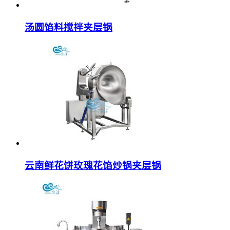
汤圆馅料搅拌夹层锅
云南鲜花饼玫瑰花馅炒锅夹层锅