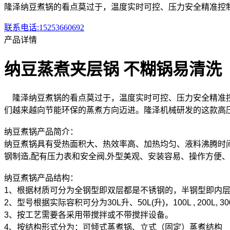
隆泽纳豆煮锅的看点莫过于，温度实时可控、压力安全精准控
联系电话:15253660692
产品详情
纳豆蒸煮夹层锅 不糊锅易清洗
隆泽纳豆煮锅的看点莫过于，温度实时可控、压力安全精准控
们越来越向节能环保的蒸煮方向迈进。隆泽机械研发的这款高
纳豆煮锅产品简介：
纳豆煮锅具有受热面积大、热效率高、加热均匀、液料沸腾时
钢制造,配有压力表和安全阀,外型美观、安装容易、操作方便
纳豆煮锅产品结构：
1、根据材质可分为全钢型即双层都是不锈钢的，半钢型即内
2、型号根据实际容积可分为30L升、50L(升)，100L , 200L, 300L, 
3、按工艺需要各采用带搅拌或不带搅拌设备。
4、按结构形式分为：可倾式蒸煮锅、立式（固定）蒸煮结构