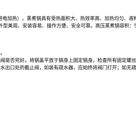
用电加热），蒸煮锅具有受热面积大、热效率高、加热均匀、液
观、安装容易、操作方便、安全可靠。高压蒸煮锅容积：50L、100L
四。
全阀是否完好。将锅盖平放于锅身上固定锅身，检查所有固定螺
凝水出口处的截止阀，如装有疏水器，应始终将阀门打开；如无