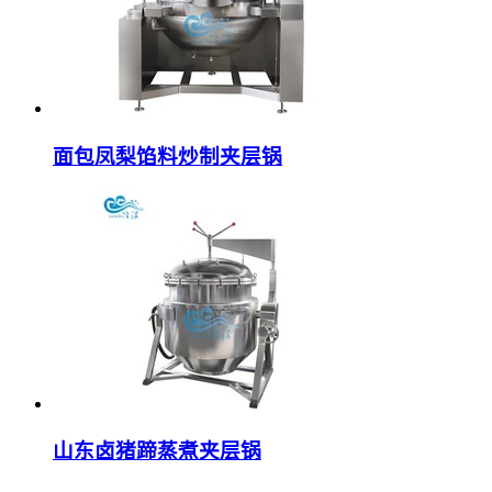
面包凤梨馅料炒制夹层锅
山东卤猪蹄蒸煮夹层锅