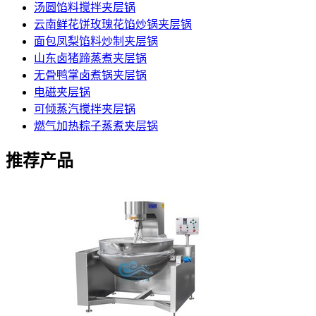
汤圆馅料搅拌夹层锅
云南鲜花饼玫瑰花馅炒锅夹层锅
面包凤梨馅料炒制夹层锅
山东卤猪蹄蒸煮夹层锅
无骨鸭掌卤煮锅夹层锅
电磁夹层锅
可倾蒸汽搅拌夹层锅
燃气加热粽子蒸煮夹层锅
推荐产品