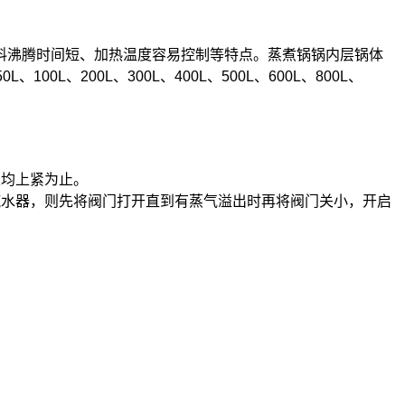
料沸腾时间短、加热温度容易控制等特点。蒸煮锅锅内层锅体
、200L、300L、400L、500L、600L、800L、
丝均上紧为止。
疏水器，则先将阀门打开直到有蒸气溢出时再将阀门关小，开启