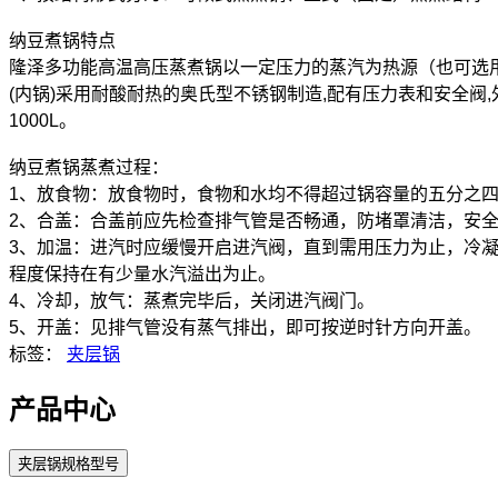
纳豆煮锅特点
隆泽多功能高温高压蒸煮锅以一定压力的蒸汽为热源（也可选
(内锅)采用耐酸耐热的奥氏型不锈钢制造,配有压力表和安全阀,外型美
1000L。
纳豆煮锅蒸煮过程：
1、放食物：放食物时，食物和水均不得超过锅容量的五分之
2、合盖：合盖前应先检查排气管是否畅通，防堵罩清洁，安
3、加温：进汽时应缓慢开启进汽阀，直到需用压力为止，冷
程度保持在有少量水汽溢出为止。
4、冷却，放气：蒸煮完毕后，关闭进汽阀门。
5、开盖：见排气管没有蒸气排出，即可按逆时针方向开盖。
标签：
夹层锅
产品中心
夹层锅规格型号