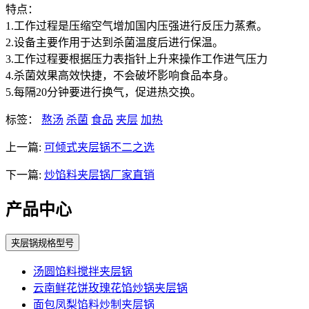
特点：
1.工作过程是压缩空气增加国内压强进行反压力蒸煮。
2.设备主要作用于达到杀菌温度后进行保温。
3.工作过程要根据压力表指针上升来操作工作进气压力
4.杀菌效果高效快捷，不会破坏影响食品本身。
5.每隔20分钟要进行换气，促进热交换。
标签：
熬汤
杀菌
食品
夹层
加热
上一篇:
可倾式夹层锅不二之选
下一篇:
炒馅料夹层锅厂家直销
产品中心
夹层锅规格型号
汤圆馅料搅拌夹层锅
云南鲜花饼玫瑰花馅炒锅夹层锅
面包凤梨馅料炒制夹层锅