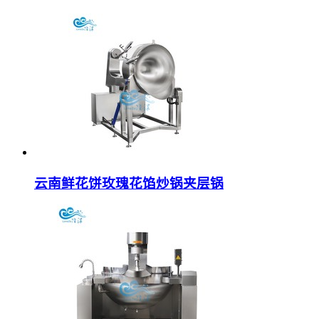
云南鲜花饼玫瑰花馅炒锅夹层锅