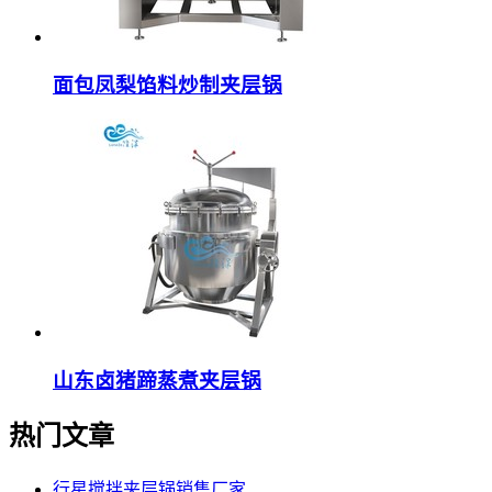
面包凤梨馅料炒制夹层锅
山东卤猪蹄蒸煮夹层锅
热门文章
行星搅拌夹层锅销售厂家