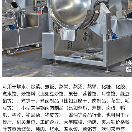
可用于烧水、炒菜、煮饭、熬粥、熬汤、熬粥、化糖、化胶、
煮水饺、炒馅料（比如豆沙馅、果酱、莲蓉馅、月饼馅、绿豆
馅等），煮笋干，煮卤制品（比如豆腐干、肉制品、花生、毛
豆等），小型夹层锅卤肉制品（比如鸡爪，鸡翅，卤蛋，鸭
爪，鸭脖，猪耳朵、猪皮等），酱油等食品行业，也可用于型
餐厅、机关单位、工矿企业、大学院校、酒店、夹层锅价格餐
厅等熬汤烧菜、炖肉、烧水、煮水饺、熬粥等。欢迎来电咨