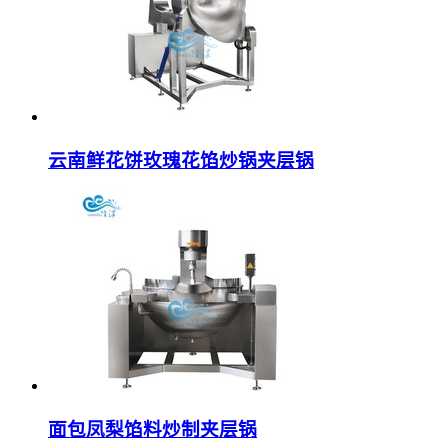
云南鲜花饼玫瑰花馅炒锅夹层锅
面包凤梨馅料炒制夹层锅